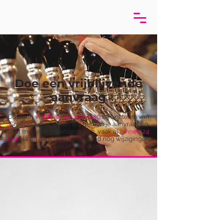
Doe een vrijblijvende
aanvraag
Doe een
vrijblijvende aanvraag
bij het team van
GroepsUitjesZwolle. Wij nemen je aanvraag zo
snel mogelijk in behandeling, vaak al
binnen 24
uur
. Na de aanvraag kan je altijd nog wijzigingen
aan je uitje doen.