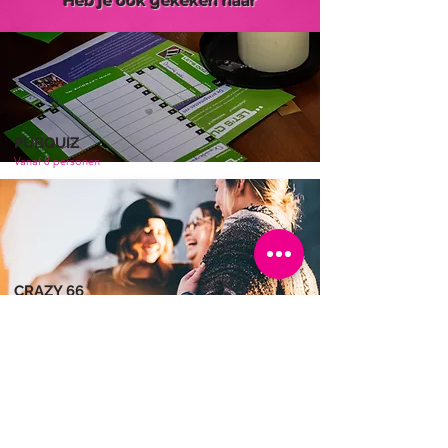
Heb je ook gekeken naar
PUBQUIZ
Vanaf 8 personen
CRAZY 66
Vanaf 8 personen
Contact & Aanvraag
Wij helpen je graag je uitje samen te stellen.
Doe
vrijblijvend online een aanvraag
of neem
direct contact met ons op.