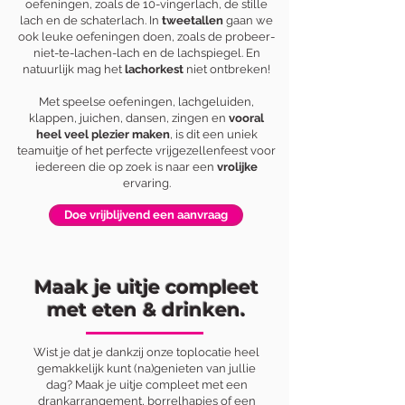
oefeningen, zoals de 10-vingerlach, de stille
lach en de schaterlach. In
tweetallen
gaan we
ook leuke oefeningen doen, zoals de probeer-
niet-te-lachen-lach en de lachspiegel. En
natuurlijk mag het
lachorkest
niet ontbreken!
Met speelse oefeningen, lachgeluiden,
klappen, juichen, dansen, zingen en
vooral
heel veel plezier maken
, is dit een uniek
teamuitje of het perfecte vrijgezellenfeest voor
iedereen die op zoek is naar een
vrolijke
ervaring.
Doe vrijblijvend een aanvraag
Maak je uitje compleet
met eten & drinken.
Wist je dat je dankzij onze toplocatie heel
gemakkelijk kunt (na)genieten van jullie
dag?
Maak je uitje compleet met een
drankarrangement, borrelhapjes of een