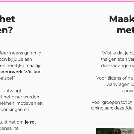
 het
Maak 
en?
met
sfeer ineens grimmig.
Wist je dat je 
n bij jullie aan
(na)genieten van
een heerlijke maaltijd
drankarrangemen
n speurwerk
. Wie kun
belspel?
Voor, tijdens of na
Aanvragen kan
 ontvangt
aanvr
jl het diner worden
Voor groepen tot 15
eheimen, motieven en
dining aan; dezelfde
verdenkingen en
 Lukt het om
je rol
denaar te