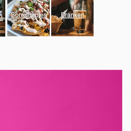
Borrelhapjes
Dranken