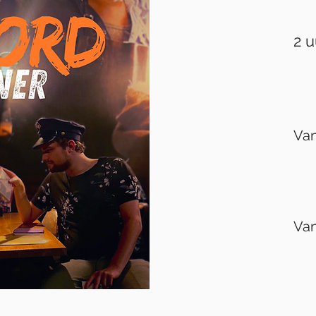
2 u
Van
Van