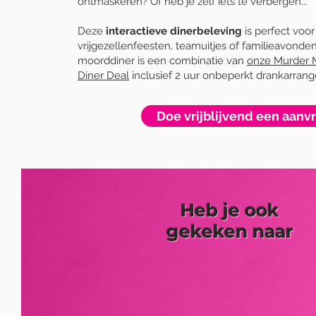
ontmaskeren? Of heb je zelf iets te verbergen...
Deze
interactieve dinerbeleving
is perfect voor 
vrijgezellenfeesten, teamuitjes of familieavonde
moorddiner is een combinatie van
onze Murder 
Diner Deal
inclusief 2 uur onbeperkt drankarran
Doe vrijblijvend een aanv
Heb je ook
gekeken naar