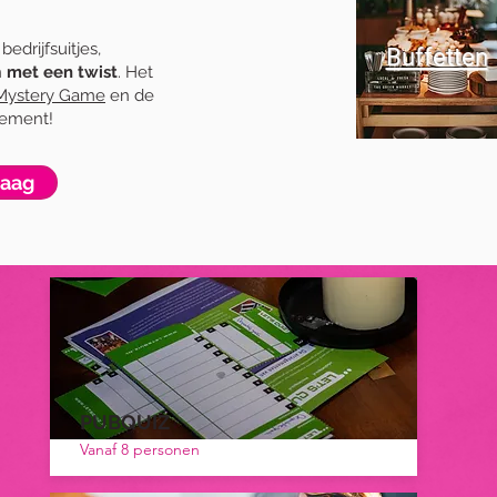
bedrijfsuitjes,
Buffetten
n
met een twist
. Het
Mystery Game
en de
gement!
raag
PUBQUIZ
Vanaf 8 personen