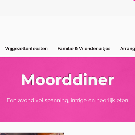
Vrijgezellenfeesten
Familie & Vriendenuitjes
Arran
Moorddiner
Een avond vol spanning, intrige en heerlijk eten