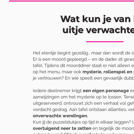
Wat kun je van
uitje verwacht
Het etentje begint gezellig… maar dan wordt de 
Er is een moord gepleegd – en de dader zit gewoo
tafel. Tijdens dit moorddiner staat er niet alleen 
op het menu, maar ook
mysterie, rollenspel e
je vertrouwen? En wie speelt een gevaarlijk dub
Iedere deelnemer krijgt
een eigen personage
en
aanwijzingen om het mysterie op te lossen. Terwi
uitgeserveerd, ontvouwt zich een verhaal vol g
verdacht gedrag. Aan tafel ontstaan allianties, 
onverwachte wendingen.
Kun jij de puzzelstukjes op tijd in elkaar leggen?
overtuigend neer te zetten
én tegelijk de moor