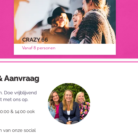
CRAZY 66
Vanaf 8 personen
& Aanvraag
en. Doe
vrijblijvend
t met ons op.
10:00 & 14:00 ook
n van onze social