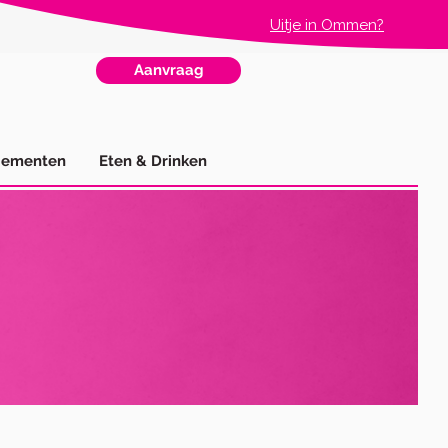
Uitje in Ommen?
Aanvraag
gementen
Eten & Drinken