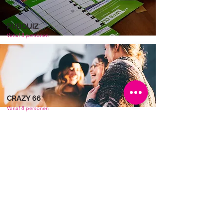
PUBQUIZ
Vanaf 8 personen
CRAZY 66
Vanaf 8 personen
Contact & Aanvraag
Wij helpen je graag je uitje samen te stellen.
Doe
vrijblijvend online een aanvraag
of neem
direct contact met ons op.
Op werkdagen zijn wij voor vragen tussen
10:00 & 14:00 ook te bereiken op
06 - 1958
5715
.