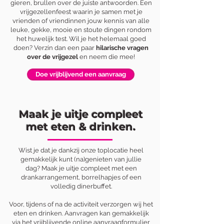
gieren, brullen over de juiste antwoorden. Een
vrijgezellenfeest waarin je samen met je
vrienden of vriendinnen jouw kennis van alle
leuke, gekke, mooie en stoute dingen rondom
het huwelijk test. Wil je het helemaal goed
doen? Verzin dan een paar
hilarische vragen
over de vrijgezel
en neem die mee!
Doe vrijblijvend een aanvraag
Maak je uitje compleet
met eten & drinken.
Wist je dat je dankzij onze toplocatie heel
gemakkelijk kunt (na)genieten van jullie
dag?
Maak je uitje compleet met een
drankarrangement, borrelhapjes of een
volledig dinerbuffet.
Voor, tijdens of na de activiteit verzorgen wij het
eten en drinken. Aanvragen kan gemakkelijk
via het vrijblijvende online aanvraagformulier