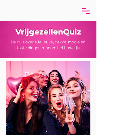
VrijgezellenQuiz
Dé quiz over alle leuke, gekke, mooie en
stoute dingen rondom het huwelijk.